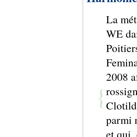
La mét
WE dan
Poitie
Femina
2008 a
rossign
Clotil
parmi 
et qui,