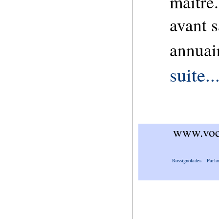
maitre.
avant s
annuair
suite..
www.voca
Rossignolades
Parlo