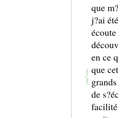
que m?
j?ai ét
écoute
découvr
en ce 
que ce
grands 
de s?éc
facilit