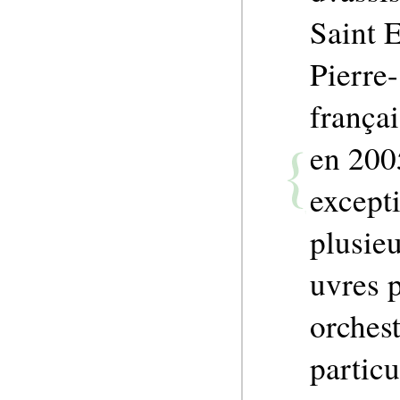
Saint 
Pierre
françai
en 200
except
plusie
uvres p
orchest
partic