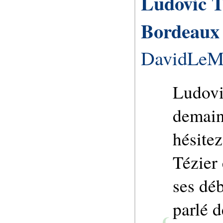
Ludovic T
Bordeaux
DavidLeM
Ludovi
demain
hésite
Tézier 
ses dé
parlé d