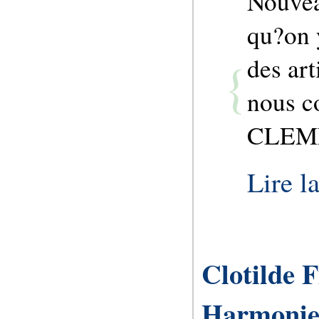
Nouvea
qu?on 
des art
nous c
CLEMEN
Lire la
Clotilde 
Harmoni