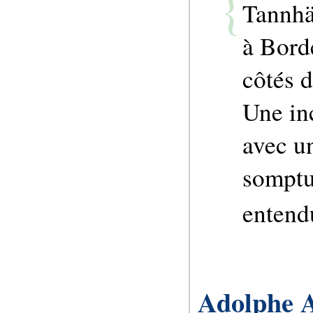
Tannhäu
à Bord
côtés 
Une in
avec u
somptu
entendu
Adolphe