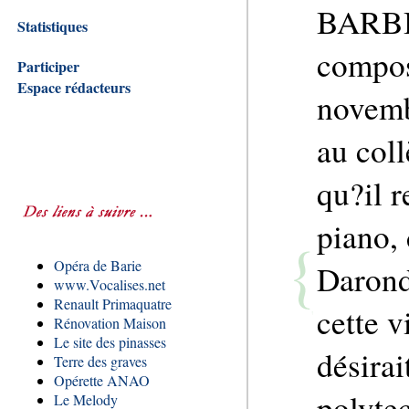
BARBIE
Statistiques
compos
Participer
Espace rédacteurs
novembr
au col
qu?il r
piano,
Opéra de Barie
Darond
www.Vocalises.net
Renault Primaquatre
cette v
Rénovation Maison
Le site des pinasses
désirai
Terre des graves
Opérette ANAO
polyte
Le Melody