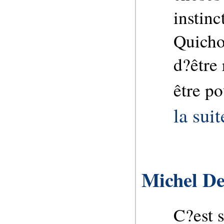
instinc
Quicho
d?être 
être po
la suit
Michel D
C?est s