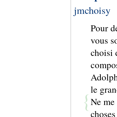
jmchoisy
Pour d
vous so
choisi
composi
Adolph
le gra
Ne me 
choses