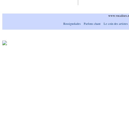
www.vocalises.
Rossignolades
Parlons chant
Le coin des artistes