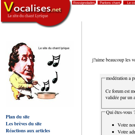
Rossignolades
Parlons chant
Le co
,
j?aime beaucoup les vo
modération a pr
Ce forum est mo
validée par un a
Qui êtes-vous 
Plan du site
Les brèves du site
Votre n
Réactions aux articles
Votre adr