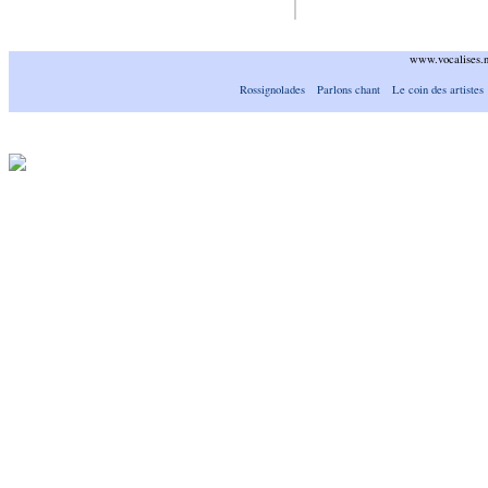
www.vocalises.
Rossignolades
Parlons chant
Le coin des artistes