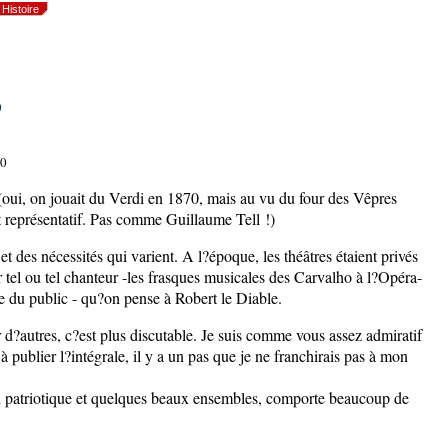
Histoire
0
70
(oui, on jouait du Verdi en 1870, mais au vu du four des Vêpres
rt représentatif. Pas comme Guillaume Tell !)
 et des nécessités qui varient. A l?époque, les théâtres étaient privés
ller tel ou tel chanteur -les frasques musicales des Carvalho à l?Opéra-
que du public - qu?on pense à Robert le Diable.
r d?autres, c?est plus discutable. Je suis comme vous assez admiratif
publier l?intégrale, il y a un pas que je ne franchirais pas à mon
n patriotique et quelques beaux ensembles, comporte beaucoup de