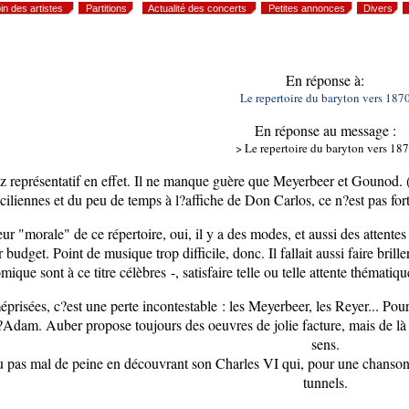
in des artistes
Partitions
Actualité des concerts
Petites annonces
Divers
En réponse à:
Le repertoire du baryton vers 187
En réponse au message :
> Le repertoire du baryton vers 18
ez représentatif en effet. Il ne manque guère que Meyerbeer et Gounod. 
iciliennes et du peu de temps à l?affiche de Don Carlos, ce n?est pas fo
eur "morale" de ce répertoire, oui, il y a des modes, et aussi des attentes
r budget. Point de musique trop difficile, donc. Il fallait aussi faire bri
mique sont à ce titre célèbres -, satisfaire telle ou telle attente thémati
prisées, c?est une perte incontestable : les Meyerbeer, les Reyer... Pou
Adam. Auber propose toujours des oeuvres de jolie facture, mais de là à 
sens.
u pas mal de peine en découvrant son Charles VI qui, pour une chanso
tunnels.