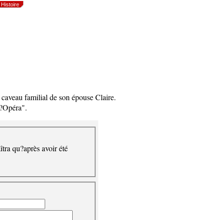
Histoire
a caveau familial de son épouse Claire.
l?Opéra".
îtra qu?après avoir été