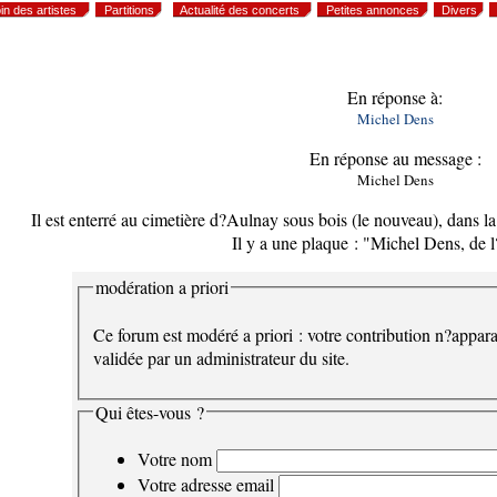
in des artistes
Partitions
Actualité des concerts
Petites annonces
Divers
En réponse à:
Michel Dens
En réponse au message :
Michel Dens
Il est enterré au cimetière d?Aulnay sous bois (le nouveau), dans l
Il y a une plaque : "Michel Dens, de 
modération a priori
Ce forum est modéré a priori : votre contribution n?appara
validée par un administrateur du site.
Qui êtes-vous ?
Votre nom
Votre adresse email