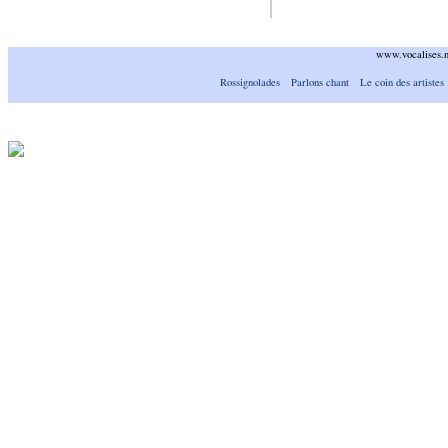
www.vocalises.
Rossignolades
Parlons chant
Le coin des artistes