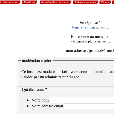
in des artistes
Partitions
Actualité des concerts
Petites annonces
Divers
En réponse à:
Comme la plume au vent ...
En réponse au message :
> Comme la plume au vent ...
mon adresse : jean.not@free.f
modération a priori
Ce forum est modéré a priori : votre contribution n?appara
validée par un administrateur du site.
Qui êtes-vous ?
Votre nom
Votre adresse email