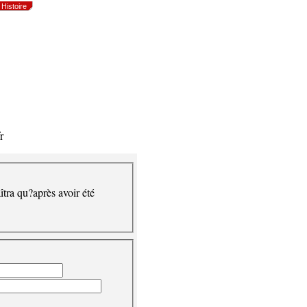
Histoire
r
îtra qu?après avoir été