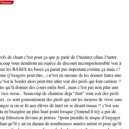
Histoire
 de chant c?est pour ça que je parle de l?instinct (dans l?autre
beaucoup vous tiendront un espèce de discourt incomprehensible voir à
igner les BASES les bases ça parait pas important comme ça mais c?
e (j?exagere peut-être...) n?est en mesure de les donner faites une
c?est le bordel alors peut-être aller voir des profs qui font carriere ?
aire qu?à donner des cours enfin bref...mais c?est pas non plus une
vice-versa... beaucoup de chanteur deja "finit" vont voir des profs
uer.. ce sont generalement des profs qui ont les moyens de vivre sans
ger si on se fit aux élèves de intel en se disant ouaaa !! c?est son
cela m?exaspère au plus haut point lorsque j?entend:il n(y a pas de
trop frileux(ou devrais-je peteux ?)pour prendre le risque d?engager
l faut qu?il y ait eu durant de nombreuses années artiste et pour qu?il