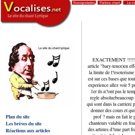
Rossignolades
Parlons chant
Le co
,
EXACTEMENT !!!!!! enfi
article "bary-tenor)en ef
la limite de l?esoterism
est sur ces bases que to
experience allez voir 5 pr
1er ils n?ont pas le te
regle absoluebeaucoup de
qui sont dans la carriere
donner des cours et qui 
Plan du site
prof ? mais en fait le
chanteurs valable en fra
Les brèves du site
des artistes d?une part fr
Réactions aux articles