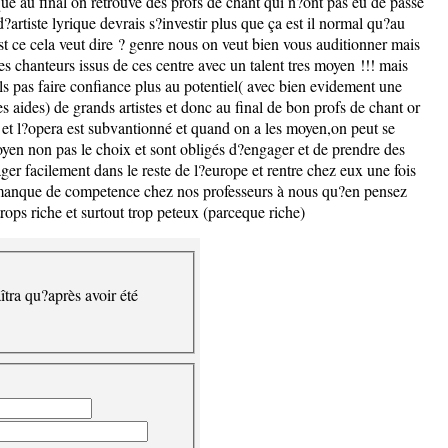
ogique au final on retrouve des profs de chant qui n?ont pas eu de passé
artiste lyrique devrais s?investir plus que ça est il normal qu?au
t ce cela veut dire ? genre nous on veut bien vous auditionner mais
 chanteurs issus de ces centre avec un talent tres moyen !!! mais
ils pas faire confiance plus au potentiel( avec bien evidement une
s aides) de grands artistes et donc au final de bon profs de chant or
he et l?opera est subvantionné et quand on a les moyen,on peut se
yen non pas le choix et sont obligés d?engager et de prendre des
ager facilement dans le reste de l?europe et rentre chez eux une fois
 du manque de competence chez nos professeurs à nous qu?en pensez
ops riche et surtout trop peteux (parceque riche)
îtra qu?après avoir été