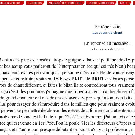
in des artistes
Partitions
Actualité des concerts
Petites annonces
Divers
En réponse à:
Les cours de chant
En réponse au message :
> Les cours de chant
n des paroles censées...trop de guignols dans ce petit monde des profs
fet beaucoup vous parleront de l?interpretation (ce qui est trés bien,) 
e mais peu trés trés peu voir quasi personne n?est capable de vous ense
ut peut se construire vraiment les bases BRUT de BRUT ces bases personn
ofs de chant different, et faites le bilan ils se contrediront tous vraiment 
mps(si c?est des pointures j?imagine que roberto alagna a autre chose à f
 grand chanteur ont eus des bases avec des profs qui n?ont rien fait et 
 plus pour essayer de s?introduire dans le millieu que pour vraiment evol
peuvent se permettre de choisir des élèves deja former donc attention dan
 probleme de fond est la faute à qui ??????...et bien moi j?ai un avis et 
nce qui est venue en 1er l?oeuf ou la poule ?1er les directeurs d?opera 
ançais et d?autre part presque debutant or pour qu?il y ait professeur , i