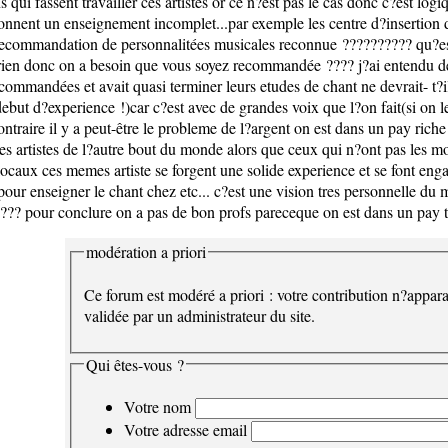
gens qui fassent travailler ces artistes or ce n?est pas le cas donc c?est l
donnent un enseignement incomplet...par exemple les centre d?insertion d?
es recommandation de personnalitées musicales reconnue ?????????? qu?es
 rien donc on a besoin que vous soyez recommandée ???? j?ai entendu des
ecommandées et avait quasi terminer leurs etudes de chant ne devrait- t?
ebut d?experience !)car c?est avec de grandes voix que l?on fait(si on le
 contraire il y a peut-être le probleme de l?argent on est dans un pay ric
s artistes de l?autre bout du monde alors que ceux qui n?ont pas les mo
s locaux ces memes artiste se forgent une solide experience et se font eng
t pour enseigner le chant chez etc... c?est une vision tres personnelle
??? pour conclure on a pas de bon profs pareceque on est dans un pay tr
modération a priori
Ce forum est modéré a priori : votre contribution n?appara
validée par un administrateur du site.
Qui êtes-vous ?
Votre nom
Votre adresse email