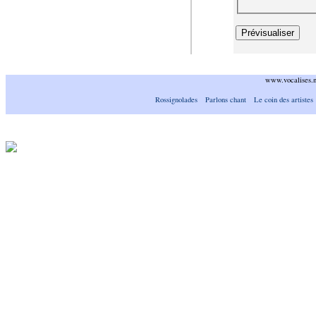
www.vocalises.
Rossignolades
Parlons chant
Le coin des artistes