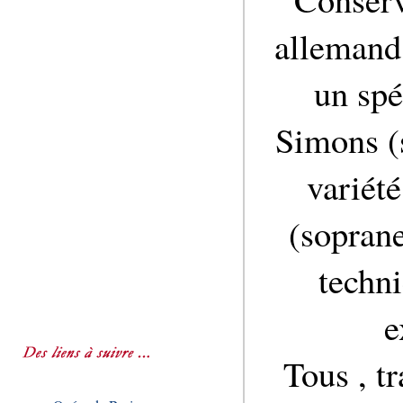
allemand
un spé
Simons (s
variét
(soprane
techni
e
Tous , tr