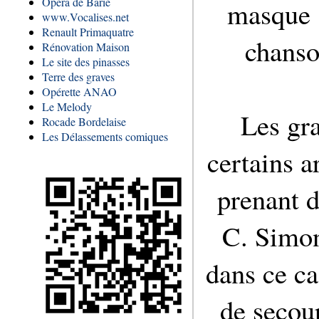
Opéra de Barie
masque ,
www.Vocalises.net
Renault Primaquatre
chanso
Rénovation Maison
Le site des pinasses
Terre des graves
Opérette ANAO
Le Melody
Les gra
Rocade Bordelaise
Les Délassements comiques
certains a
prenant d
C. Simon
dans ce ca
de secou