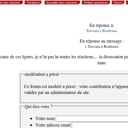
in des artistes
Partitions
Actualité des concerts
Petites annonces
Divers
En réponse à:
Traviata à Bordeaux
En réponse au message :
> Traviata à Bordeaux
lecture de ces lignes, je n?ai pas lu toutes les réactions,... la dissecatio
marc
modération a priori
Ce forum est modéré a priori : votre contribution n?appara
validée par un administrateur du site.
Qui êtes-vous ?
Votre nom
Votre adresse email