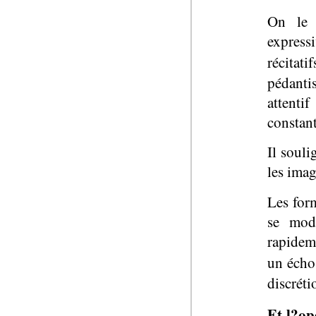
On le 
expres
récita
pédanti
attenti
constant
Il souli
les imag
Les for
se mod
rapidem
un écho
discréti
Et l?op