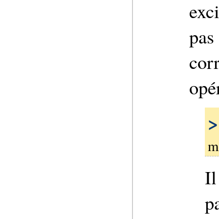
exci
pas
cor
opér
>
m
I
p