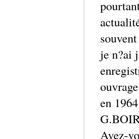
pourtan
actualit
souvent
je n?ai 
enregist
ouvrage 
en 1964
G.BOI
Avez-vo