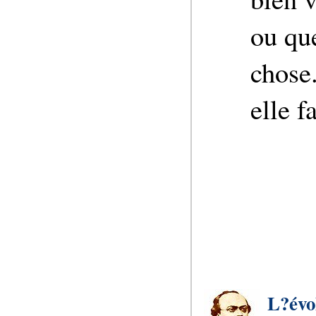
ou que
chose
elle f
L?évo