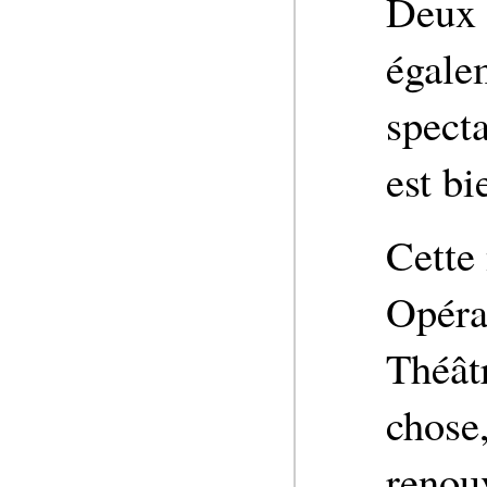
Deux 
égale
specta
est bi
Cette
Opéra
Théât
chose
renouv