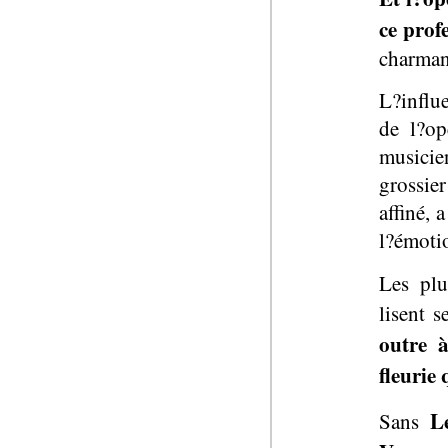
ce prof
charmant
L?influ
de l?op
musicie
grossie
affiné, a
l?émoti
Les plu
lisent 
outre 
fleurie 
L
Sans