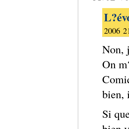
L?évo
2006 2
Non, j
On m?
Comiq
bien, 
Si que
bien v