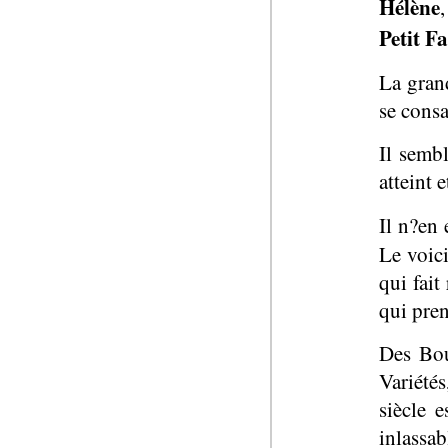
Hélène
Petit F
La grand
se consa
Il semb
atteint 
Il n?en 
Le voic
qui fait
qui pre
Des Bou
Variété
siècle 
inlassab