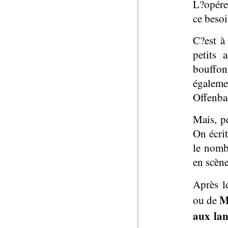
L?opéret
ce besoi
C?est à
petits 
bouffon
égaleme
Offenba
Mais, pe
On écri
le nomb
en scène
Après l
M
ou de
aux lan