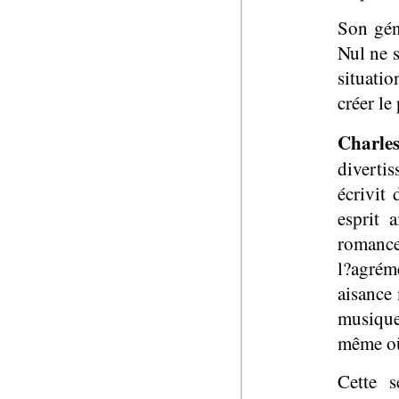
Son géni
Nul ne s
situatio
créer le
Charle
divertis
écrivit
esprit 
romance
l?agrém
aisance 
musique
même où
Cette s