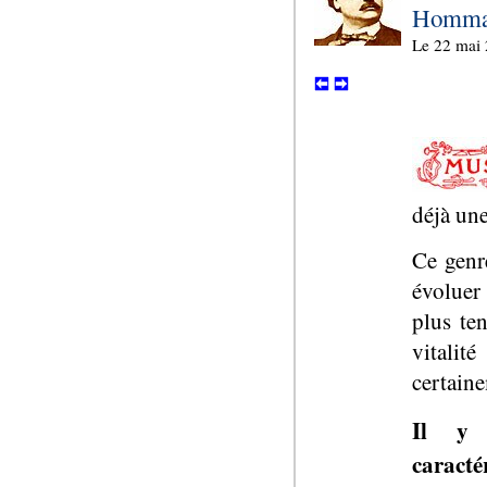
Hommag
Le
22 mai
déjà une
Ce genr
évoluer
plus te
vitalit
certaine
Il y
caracté