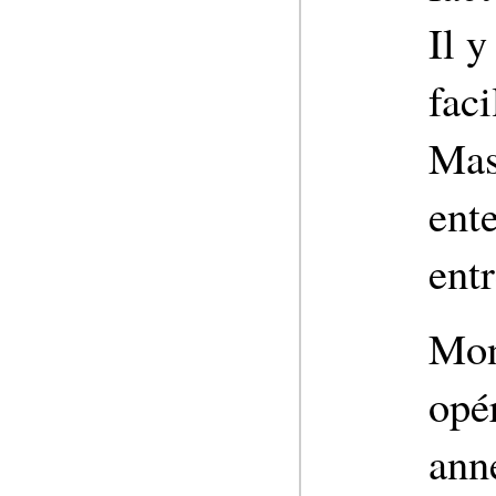
Il y
fac
Mas
ent
entr
Mont
opé
ann