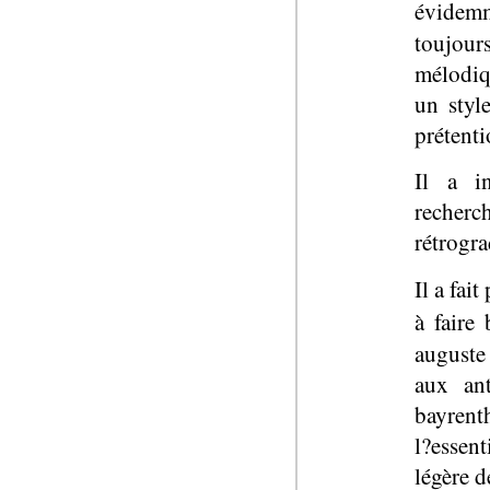
évidem
toujou
mélodiq
un styl
prétenti
Il a i
recherc
rétrogra
Il a fai
à faire
auguste
aux ant
bayrenth
l?essent
légère d