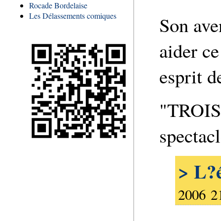
Rocade Bordelaise
Les Délassements comiques
Son aven
aider ce
esprit d
"TROIS 
spectacl
> L?é
2006 2