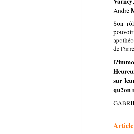
Varney
M
André
Son rôl
pouvoir
apothéo
de l?irr
l?immo
Heureu
sur leu
qu?on n
GABRI
Article