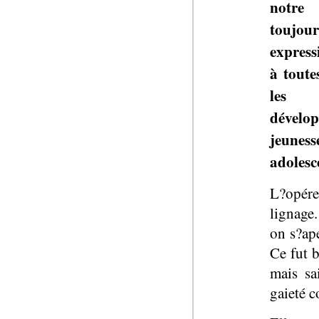
notre 
toujo
express
à toute
les 
dévelop
jeunes
adolesc
L?opére
lignage.
on s?ape
Ce fut b
mais sa
gaieté 