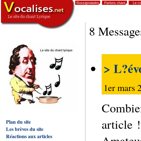
Rossignolades
Parlons chant
Le co
,
8 Message
> L?évo
1er mars 
Combien
article !
Plan du site
Les brèves du site
Amateur
Réactions aux articles