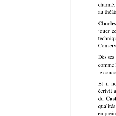
charmé, 
au théâ
Charle
jouer c
techni
Conserv
Dès ses 
comme l
le conco
Et il n
écrivit 
Cast
du
qualit
empreint