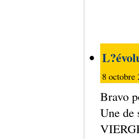
L?évol
8 octobre
Bravo p
Une de 
VIERGES