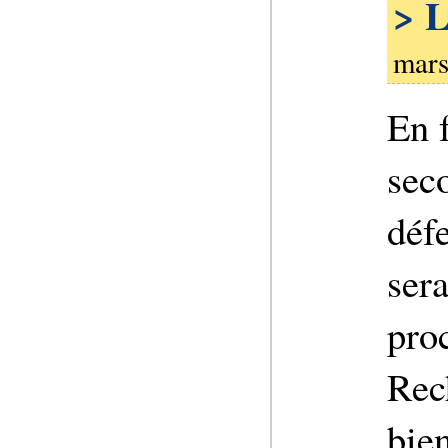
> L
mars
En f
seco
déf
ser
proc
Rec
bie