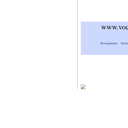
www.voca
Rossignolades
Parlo