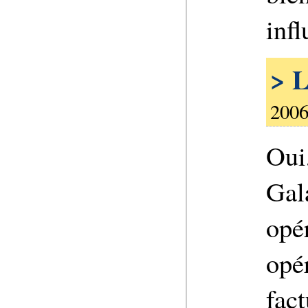
infl
> L
2006
Oui
Gal
opér
opé
fact