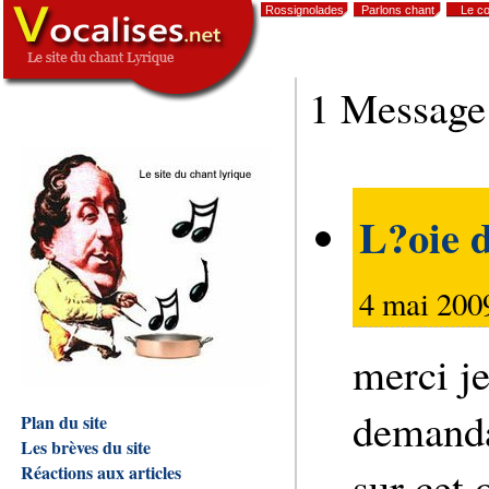
Rossignolades
Parlons chant
Le co
,
1 Message
L?oie 
4 mai 200
merci je
demanda
Plan du site
Les brèves du site
sur cet 
Réactions aux articles