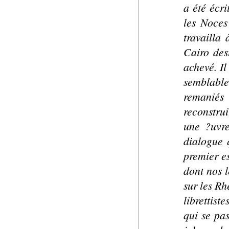
a été écri
les Noces
travailla
Cairo des
achevé. Il
semblable 
remaniés
reconstrui
une ?uvre
dialogue q
premier e
dont nos l
sur les Rh
librettist
qui se pa