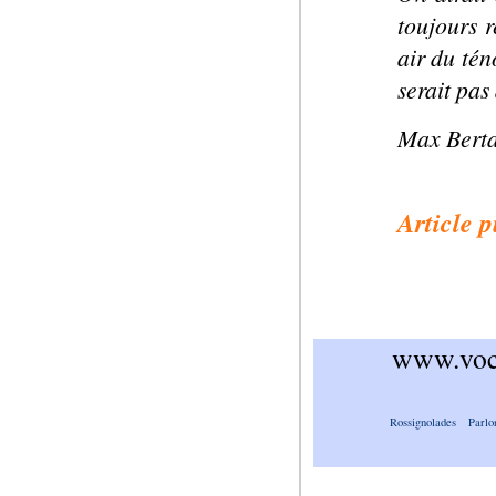
toujours r
air du tén
serait pas
Max Berta
Article p
www.voca
Rossignolades
Parlo