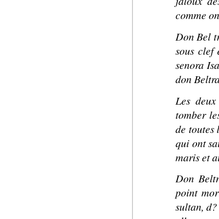
jaloux de
comme on 
Don Bel tr
sous clef
senora Isa
don Beltr
Les deux 
tomber les
de toutes 
qui ont sa
maris et a
Don Beltr
point mor
sultan, d?