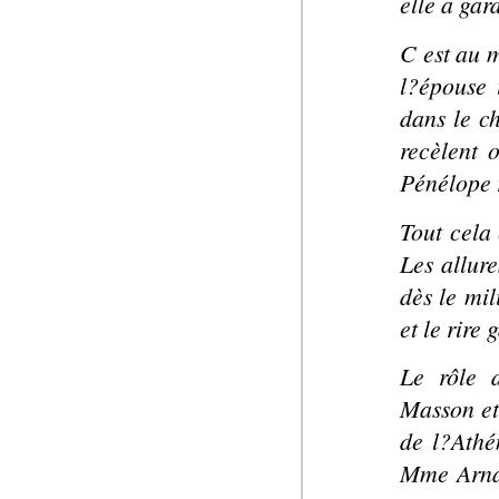
elle a gar
C est au 
l?épouse 
dans le c
recèlent o
Pénélope 
Tout cela 
Les allur
dès le mi
et le rire 
Le rôle 
Masson et
de l?Athé
Mme Arnaud