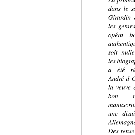
dans le 
Girardin 
les genre
opéra bo
authenti
soit null
les biogr
a été ré
André d O
la veuve 
bon no
manuscrits
une diza
Allemagne
Des rense