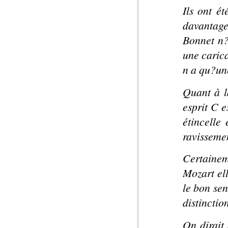
Ils ont é
davantage 
Bonnet n?
une caric
n a qu?un
Quant à l
esprit C e
étincelle
ravisseme
Certainem
Mozart ell
le bon sen
distinctio
On dirait 