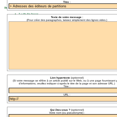
Titre :
Des liens à suivre :
Le site des basses
Terre des graves
Texte de votre message :
(Pour créer des paragraphes, laissez simplement des lignes vides.)
Opérette ANAO
Lien hypertexte
(optionnel)
(Si votre message se réfère à un article publié sur le Web, ou à une page fournissant 
d'informations, veuillez indiquer ci-après le titre de la page et son adresse URL.)
Titre :
URL :
Qui êtes-vous ?
(optionnel)
Votre nom (ou pseudonyme) :