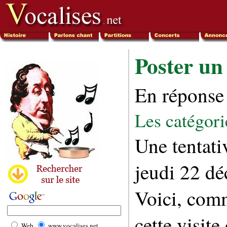
Poster un
En réponse à
Les catégori
Une tentativ
jeudi 22 d
Voici, comm
cette visite
Web
www.vocalises.net