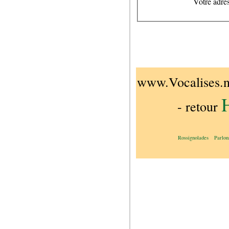
Votre adres
www.Vocalises.n
- retour
Rossignolades
Parlon