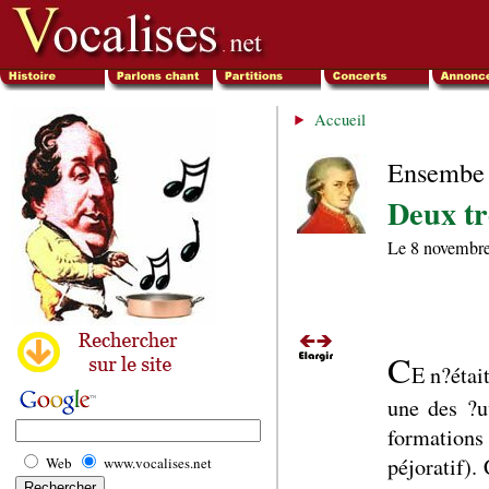
Accueil
Ensembe 
Deux tr
Le
8 novembr
C
E n?étai
une des ?u
formation
péjoratif).
Web
www.vocalises.net