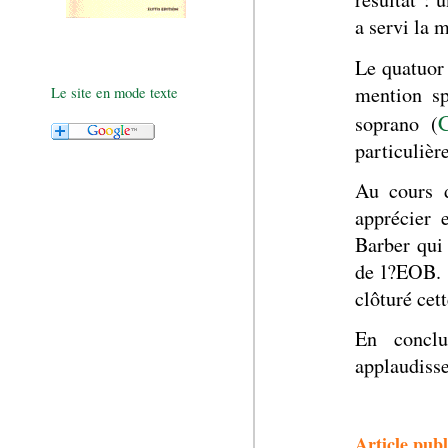
a servi la 
Le quatuor
mention sp
Le site en mode texte
C
soprano (
particulièr
Au cours d
apprécier 
Barber qui 
de l?EOB. 
clôturé cet
En conclu
applaudisse
Article publ