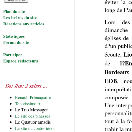
éviter la 
long de l?a
Plan du site
Les brèves du site
Lors des
Réactions aux articles
dimanche 
Statistiques
églises de
Forum du site
d?un public
Lio
écoute,
Participer
Espace rédacteurs
l?E
de
Bordeaux
EOB
, nou
interprét
composée 
Renault Primaquatre
Tenorissimo.fr
Une interpr
Le Trio Messager
personnali
Le site des pinasses
tout à la f
Le Quatuor amadis
trahir la m
Le site du contre-ténor