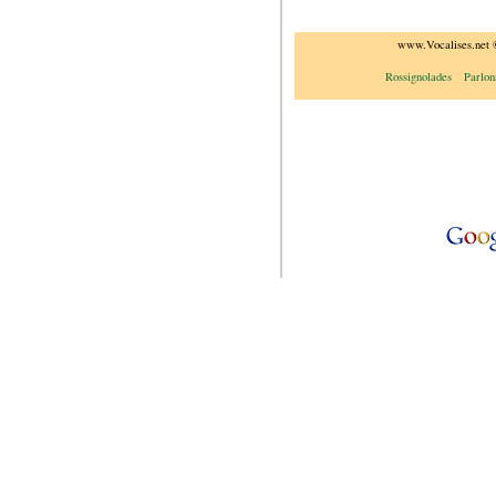
www.Vocalises.net 
Rossignolades
Parlon