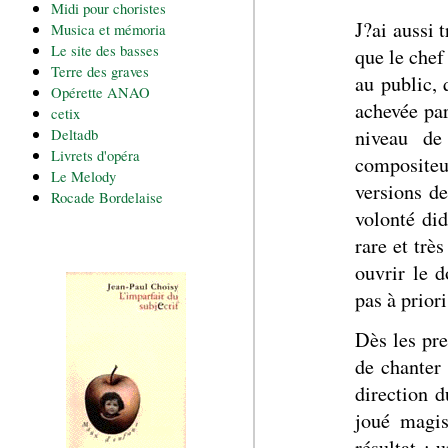
Midi pour choristes
J?ai aussi 
Musica et mémoria
Le site des basses
que le chef
Terre des graves
au public, 
Opérette ANAO
achevée pa
cetix
niveau de
Deltadb
Livrets d'opéra
compositeur
Le Melody
versions d
Rocade Bordelaise
volonté did
rare et trè
ouvrir le 
pas à priori
Dès les pr
de chanter 
direction 
joué magis
résultat : 