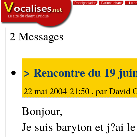
Rossignolades
Parlons chant
Le co
, SIGNATURE
-->
2 Messages
> Rencontre du 19 jui
22 mai 2004 21:50 , par
David O
Bonjour,
Je suis baryton et j?ai le