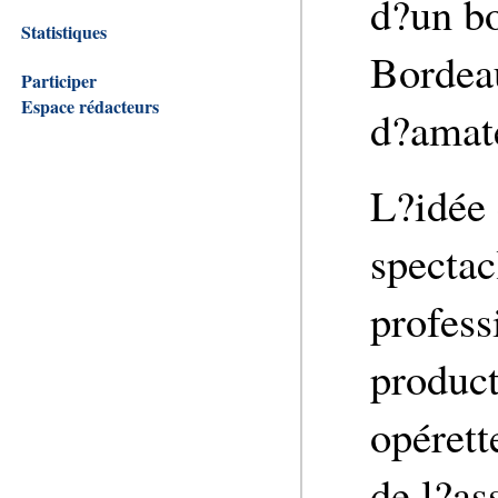
d?un bo
Statistiques
Bordea
Participer
Espace rédacteurs
d?amate
L?idée 
spectac
profess
product
opérett
de l?as