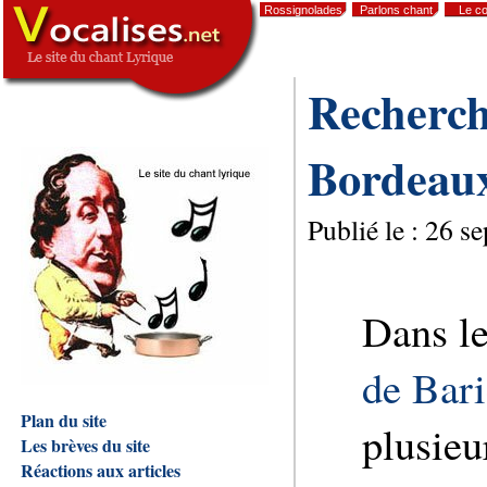
Rossignolades
Parlons chant
Le co
,
Recherch
Bordeau
Publié le :
26 se
Dans le
de Bari
Plan du site
plusie
Les brèves du site
Réactions aux articles